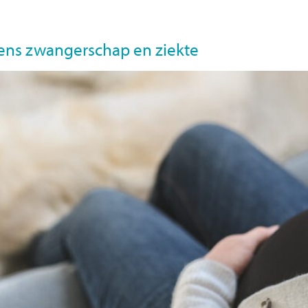
atures
Wat doen we
Over BuroTwa
Vestigingen
ens zwangerschap en ziekte