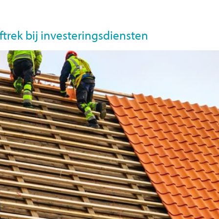
atures
Wat doen we
Over BuroTwa
Vestigingen
trek bij investeringsdiensten