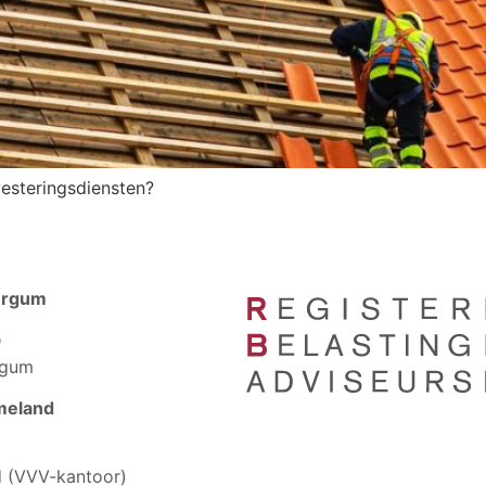
esteringsdiensten?
urgum
D
rgum
meland
 (VVV-kantoor)