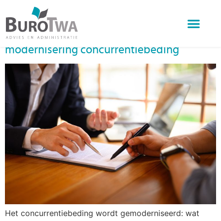
Author:
BuroTwa
Meer vrijheid voor werknemer door
modernisering concurrentiebeding
Wat doen we
Over BuroTwa
Online diensten
Het concurrentiebeding wordt gemoderniseerd: wat