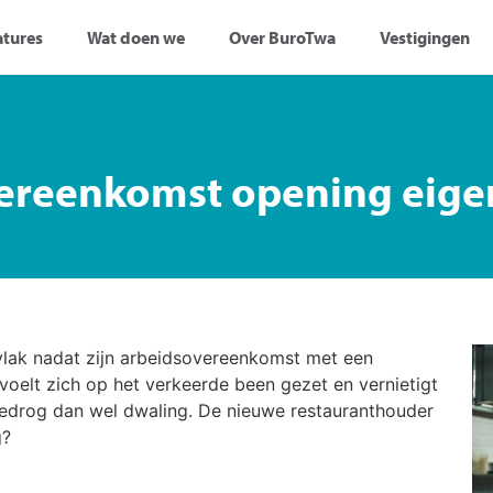
atures
Wat doen we
Over BuroTwa
Vestigingen
vereenkomst opening eige
 vlak nadat zijn arbeidsovereenkomst met een
oelt zich op het verkeerde been gezet en vernietigt
bedrog dan wel dwaling. De nieuwe restauranthouder
g?