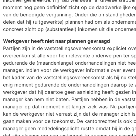
inkomen genereerde. Hij had weliswaar al diverse stappen 
moment nog geen definitief zicht op de daadwerkelijke op
van de benodigde vergunning. Onder die omstandigheden
delen dat hij (uitgewerkte) plannen had om als ondernem
concreet zicht op (substantieel) inkomen uit die onderne
Werkgever heeft niet naar plannen gevraagd
Partijen zijn in de vaststellingsovereenkomst expliciet o
overeenkomst alle voor hen relevante onderwerpen ter s
gedurende de (maandenlange) onderhandelingen niet hee
manager. Indien voor de werkgever informatie over event
het kader van de vaststellingsovereenkomst als hij nu st
enig moment gedurende de onderhandelingen daarop te wi
werkgever dat hij daartoe geen aanleiding heeft gezien 
manager kan hem niet baten. Partijen hebben in de vasts
manager op dat moment niet langer ziek was. Nu partijen 
kan de werkgever niet verrast zijn dat de manager zich i
gaan maken voor de toekomst. De kantonrechter is ook 
manager geen mededelingsplicht rustte omdat hij in de
dat zijn plannen om een restaurant te openen een essent