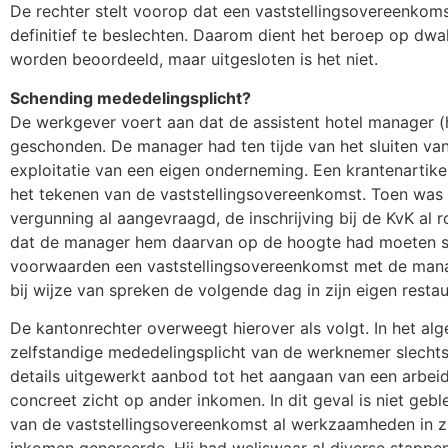
De rechter stelt voorop dat een vaststellingsovereenkoms
definitief te beslechten. Daarom dient het beroep op dw
worden beoordeeld, maar uitgesloten is het niet.
Schending mededelingsplicht?
De werkgever voert aan dat de assistent hotel manager (h
geschonden. De manager had ten tijde van het sluiten va
exploitatie van een eigen onderneming. Een krantenartike
het tekenen van de vaststellingsovereenkomst. Toen was
vergunning al aangevraagd, de inschrijving bij de KvK al
dat de manager hem daarvan op de hoogte had moeten st
voorwaarden een vaststellingsovereenkomst met de mana
bij wijze van spreken de volgende dag in zijn eigen resta
De kantonrechter overweegt hierover als volgt. In het a
zelfstandige mededelingsplicht van de werknemer slecht
details uitgewerkt aanbod tot het aangaan van een arbei
concreet zicht op ander inkomen. In dit geval is niet ge
van de vaststellingsovereenkomst al werkzaamheden in zij