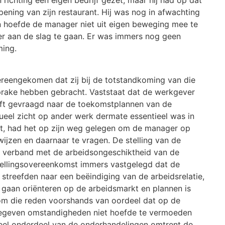
richting een eigen bedrijf gezet, maar hij had op dat
ening van zijn restaurant. Hij was nog in afwachting
 hoefde de manager niet uit eigen beweging mee te
er aan de slag te gaan. Er was immers nog geen
ming.
vereengekomen dat zij bij de totstandkoming van die
prake hebben gebracht. Vaststaat dat de werkgever
ft gevraagd naar de toekomstplannen van de
ueel zicht op ander werk dermate essentieel was in
elt, had het op zijn weg gelegen om de manager op
jzen en daarnaar te vragen. De stelling van de
in verband met de arbeidsongeschiktheid van de
tellingsovereenkomst immers vastgelegd dat de
streefden naar een beëindiging van de arbeidsrelatie,
s gaan oriënteren op de arbeidsmarkt en plannen is
om die reden voorshands van oordeel dat op de
 gegeven omstandigheden niet hoefde te vermoeden
ieel onderdeel van de onderhandelingen omtrent de