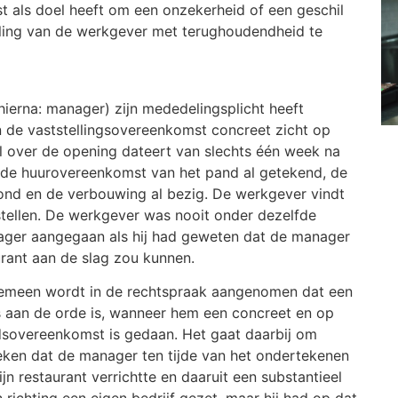
t als doel heeft om een onzekerheid of een geschil
aling van de werkgever met terughoudendheid te
ierna: manager) zijn mededelingsplicht heeft
n de vaststellingsovereenkomst concreet zicht op
l over de opening dateert van slechts één week na
 de huurovereenkomst van het pand al getekend, de
 rond en de verbouwing al bezig. De werkgever vindt
ellen. De werkgever was nooit onder dezelfde
ger aangegaan als hij had geweten dat de manager
urant aan de slag zou kunnen.
lgemeen wordt in de rechtspraak aangenomen dat een
s aan de orde is, wanneer hem een concreet en op
dsovereenkomst is gedaan. Het gaat daarbij om
bleken dat de manager ten tijde van het ondertekenen
n restaurant verrichtte en daaruit een substantieel