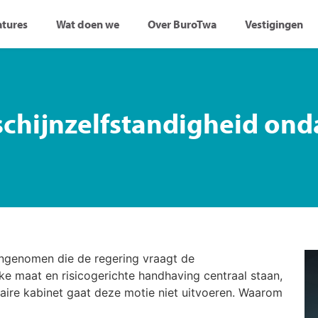
atures
Wat doen we
Over BuroTwa
Vestigingen
j schijnzelfstandigheid 
ngenomen die de regering vraagt de
jke maat en risicogerichte handhaving centraal staan,
aire kabinet gaat deze motie niet uitvoeren. Waarom