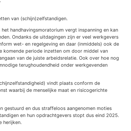
g.
tten van (schijn)zelfstandigen.
n het handhavingsmoratorium vergt inspanning en kan
en. Ondanks de uitdagingen zijn er veel werkgevers
onform wet- en regelgeving en daar (inmiddels) ook de
h de komende periode inzetten om door middel van
ngaan van de juiste arbeidsrelatie. Ook over hoe nog
 onnodige terughoudendheid onder werkgevenden
chijnzelfstandigheid) vindt plaats conform de
nst waarbij de menselijke maat en risicogerichte
en gestuurd en dus straffeloos aangenomen moties
fstandigen en hun opdrachtgevers stopt dus eind 2025.
 herijken.