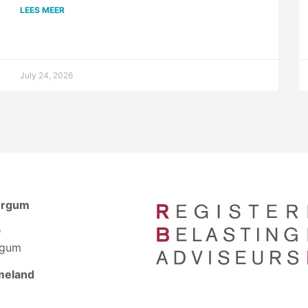
LEES MEER
July 24, 2026
urgum
D
rgum
meland