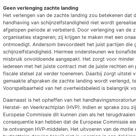
Geen verlenging zachte landing
Het verlengen van de zachte landing zou betekenen dat 
handhaving van schijnzelfstandigheid niet wordt gerealis
afgelopen periode al verbeterd. Door verlenging van de 
organisaties stagneren; zij krijgen te maken met een on
ontmoedigt. Andersom bevoordeelt het juist partijen di
schijnzelfstandigheid. Hiermee ondersteunen we bonafide 
misbruik onvoldoende aangepakt. Het zorgt voor minder so
iedereen met het juiste contract met de juiste rechten en
fiscale stelsel zal verder toenemen. Daarbij zorgt uitstel 
gemaakte afspraken de zachte landing wordt verlengd, ter
Voorspelbaarheid van het overheidsbeleid is belangrijk v
Daarnaast is het opheffen van het handhavingsmoratorium
Herstel- en Veerkrachtplan (HVP). Indien er sprake zou z
Europese Commissie dit kunnen zien als het terugdraaien 
consequentie kan hebben dat de Europese Commissie een
te ontvangen HVP-middelen. Het uitvoeren van de motie o