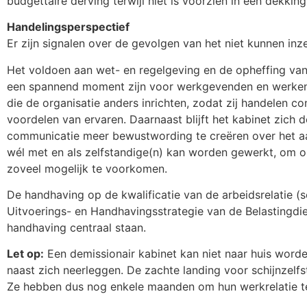
budgettaire derving terwijl niet is voorzien in een dekkin
Handelingsperspectief
Er zijn signalen over de gevolgen van het niet kunnen inze
Het voldoen aan wet- en regelgeving en de opheffing va
een spannend moment zijn voor werkgevenden en werkend
die de organisatie anders inrichten, zodat zij handelen c
voordelen van ervaren. Daarnaast blijft het kabinet zic
communicatie meer bewustwording te creëren over het aa
wél met en als zelfstandige(n) kan worden gewerkt, om
zoveel mogelijk te voorkomen.
De handhaving op de kwalificatie van de arbeidsrelatie (s
Uitvoerings- en Handhavingsstrategie van de Belastingdie
handhaving centraal staan.
Let op:
Een demissionair kabinet kan niet naar huis word
naast zich neerleggen. De zachte landing voor schijnzel
Ze hebben dus nog enkele maanden om hun werkrelatie te