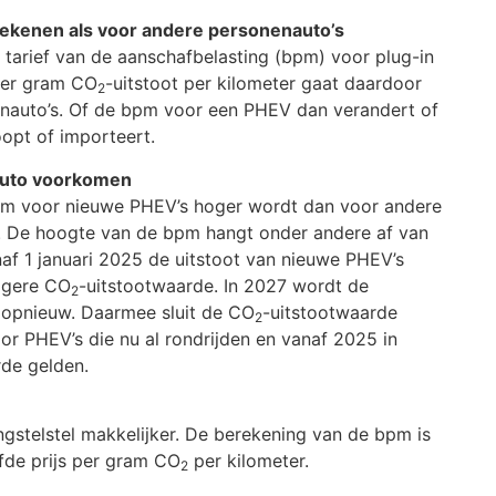
rekenen als voor andere personenauto’s
e tarief van de aanschafbelasting (bpm) voor plug-in
 per gram CO
-uitstoot per kilometer gaat daardoor
2
enauto’s. Of de bpm voor een PHEV dan verandert of
oopt of importeert.
nauto voorkomen
pm voor nieuwe PHEV’s hoger wordt dan voor andere
 De hoogte van de bpm hangt onder andere af van
af 1 januari 2025 de uitstoot van nieuwe PHEV’s
ogere CO
-uitstootwaarde. In 2027 wordt de
2
 opnieuw. Daarmee sluit de CO
-uitstootwaarde
2
Voor PHEV’s die nu al rondrijden en vanaf 2025 in
de gelden.
ngstelstel makkelijker. De berekening van de bpm is
fde prijs per gram CO
per kilometer.
2