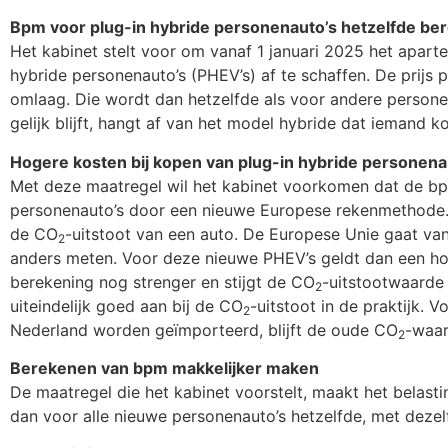
Bpm voor plug-in hybride personenauto’s hetzelfde be
Het kabinet stelt voor om vanaf 1 januari 2025 het apart
hybride personenauto’s (PHEV’s) af te schaffen. De prijs
omlaag. Die wordt dan hetzelfde als voor andere person
gelijk blijft, hangt af van het model hybride dat iemand k
Hogere kosten bij kopen van plug-in hybride persone
Met deze maatregel wil het kabinet voorkomen dat de b
personenauto’s door een nieuwe Europese rekenmethode.
de CO
-uitstoot van een auto. De Europese Unie gaat van
2
anders meten. Voor deze nieuwe PHEV’s geldt dan een h
berekening nog strenger en stijgt de CO
-uitstootwaarde
2
uiteindelijk goed aan bij de CO
-uitstoot in de praktijk. 
2
Nederland worden geïmporteerd, blijft de oude CO
-waar
2
Berekenen van bpm makkelijker maken
De maatregel die het kabinet voorstelt, maakt het belasti
dan voor alle nieuwe personenauto’s hetzelfde, met dezel