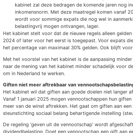
kabinet zal deze bedragen de komende jaren nog in
inkomensnorm. Met deze maatregel komen vanaf 202
wordt voor sommige expats die nog wel in aanmerk
belastingvrij mogen ontvangen, lager.
Het kabinet stelt voor dat de nieuwe regels alleen gelde
2024 of later voor het eerst is toegepast. Voor expats die 
het percentage van maximaal 30% gelden. Ook blijft voo
Met het voorstel van het kabinet is de aanpassing minder
naar de mening van het kabinet minder schadelijk voor de 
om in Nederland te werken.
Giften niet meer aftrekbaar van vennootschapsbelastin
Het kabinet wil dat giften aan goede doelen niet langer a
Vanaf 1 januari 2025 mogen vennootschappen hun giften a
meer van de winst aftrekken. Het gaat om giften aan een
steunstichting sociaal belang behartigende instelling (steu
De regeling ‘geven uit de vennootschap’ wordt afgeschaft
dividendbelasting. Doet een vennootschap een gift aan ee