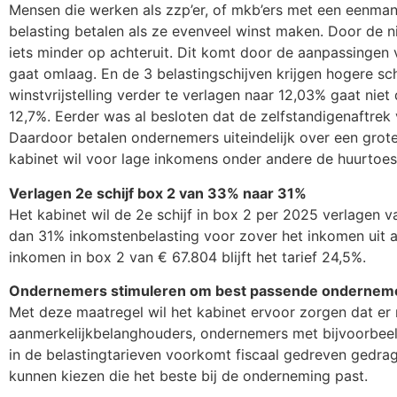
Mensen die werken als zzp’er, of mkb’ers met een eenma
belasting betalen als ze evenveel winst maken. Door de 
iets minder op achteruit. Dit komt door de aanpassingen v
gaat omlaag. En de 3 belastingschijven krijgen hogere sc
winstvrijstelling verder te verlagen naar 12,03% gaat niet
12,7%. Eerder was al besloten dat de zelfstandigenaftrek
Daardoor betalen ondernemers uiteindelijk over een grote
kabinet wil voor lage inkomens onder andere de huurtoe
Verlagen 2e schijf box 2 van 33% naar 31%
Het kabinet wil de 2e schijf in box 2 per 2025 verlagen
dan 31% inkomstenbelasting voor zover het inkomen uit a
inkomen in box 2 van € 67.804 blijft het tarief 24,5%.
Ondernemers stimuleren om best passende onderneme
Met deze maatregel wil het kabinet ervoor zorgen dat er 
aanmerkelijkbelanghouders, ondernemers met bijvoorbe
in de belastingtarieven voorkomt fiscaal gedreven gedr
kunnen kiezen die het beste bij de onderneming past.