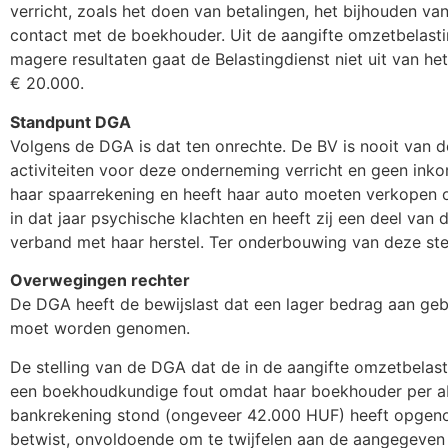
verricht, zoals het doen van betalingen, het bijhouden v
contact met de boekhouder. Uit de aangifte omzetbelastin
magere resultaten gaat de Belastingdienst niet uit van he
€ 20.000.
Standpunt DGA
Volgens de DGA is dat ten onrechte. De BV is nooit va
activiteiten voor deze onderneming verricht en geen ink
haar spaarrekening en heeft haar auto moeten verkopen 
in dat jaar psychische klachten en heeft zij een deel van d
verband met haar herstel. Ter onderbouwing van deze stel
Overwegingen rechter
De DGA heeft de bewijslast dat een lager bedrag aan gebr
moet worden genomen.
De stelling van de DGA dat de in de aangifte omzetbelas
een boekhoudkundige fout omdat haar boekhouder per abu
bankrekening stond (ongeveer 42.000 HUF) heeft opgenom
betwist, onvoldoende om te twijfelen aan de aangegeven