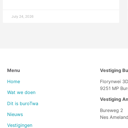
July 24, 2026
Menu
Vestiging B
Home
Florynwei 3
9251 MP Bu
Wat we doen
Vestiging A
Dit is buroTwa
Bureweg 2
Nieuws
Nes Ameland
Vestigingen