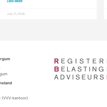
LEES MEER
July 21, 2026
urgum
D
rgum
meland
 (VVV-kantoor)