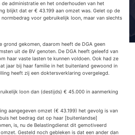
an de administratie en het onderhouden van het
g blijkt dat er € 43.199 aan omzet was. Gelet op de
t normbedrag voor gebruikelijk loon, maar van slechts
n de grond gekomen, daarom heeft de DGA geen
omsten uit de BV genoten. De DGA heeft geleefd van
om haar vaste lasten te kunnen voldoen. Ook had ze
at jaar bij haar familie in het buitenland gewoond in
ling heeft zij een doktersverklaring overgelegd.
uikelijk loon dan (destijds) € 45.000 in aanmerking
ting aangegeven omzet (€ 43.199) het gevolg is van
is het bedrag dat op haar [buitenlandse]
en, is, nu de Belastingdienst dit gemotiveerd
 omzet. Gesteld noch gebleken is dat een ander dan